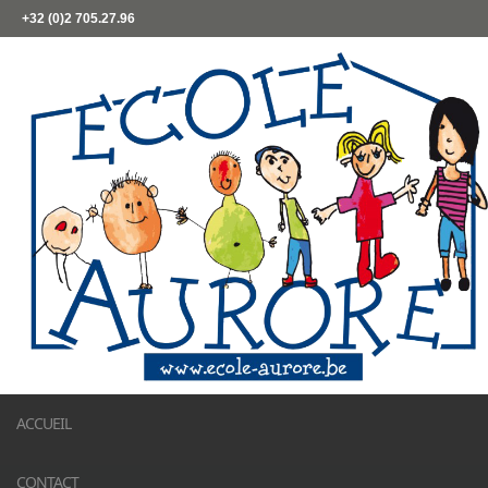
+32 (0)2 705.27.96
ACCUEIL
CONTACT