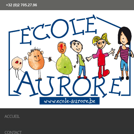
+32 (0)2 705.27.96
ACCUEIL
CONTACT