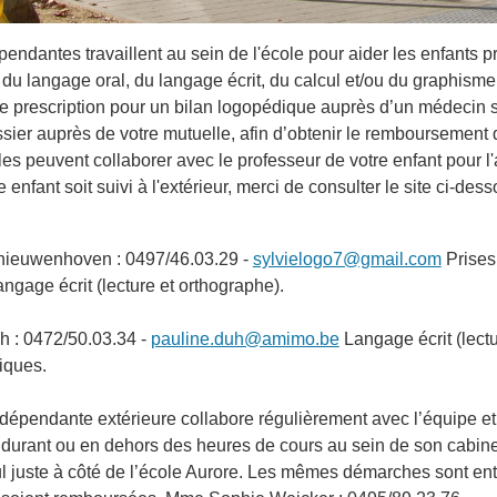
ndantes travaillent au sein de l'école pour aider les enfants p
es du langage oral, du langage écrit, du calcul et/ou du graphis
une prescription pour un bilan logopédique auprès d’un médecin s
ssier auprès de votre mutuelle, afin d’obtenir le remboursement 
les peuvent collaborer avec le professeur de votre enfant pour l
 enfant soit suivi à l'extérieur, merci de consulter le site ci-d
ieuwenhoven : 0497/46.03.29 -
sylvielogo7@gmail.com
Prises
angage écrit (lecture et orthographe).
 : 0472/50.03.34 -
pauline.duh@amimo.be
Langage écrit (lectu
iques.
épendante extérieure collabore régulièrement avec l’équipe et
 durant ou en dehors des heures de cours au sein de son cabine
ul juste à côté de l’école Aurore. Les mêmes démarches sont ent