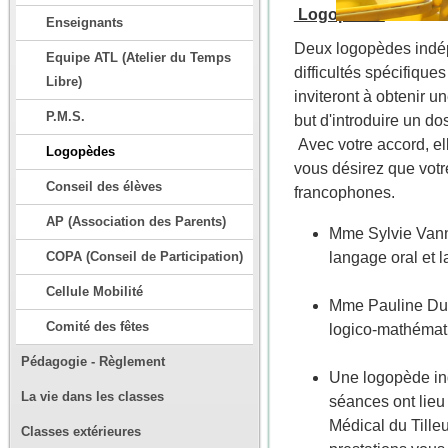
Logopèdes
Enseignants
Deux logopèdes indépe
Equipe ATL (Atelier du Temps
difficultés spécifiqu
Libre)
inviteront à obtenir 
P.M.S.
but d'introduire un do
Avec votre accord, el
Logopèdes
vous désirez que votre
Conseil des élèves
francophones.
AP (Association des Parents)
Mme Sylvie Vann
COPA (Conseil de Participation)
langage oral et l
Cellule Mobilité
Mme Pauline Duh
Comité des fêtes
logico-mathémat
Pédagogie - Règlement
Une logopède ind
La vie dans les classes
séances ont lieu
Médical du Tille
Classes extérieures