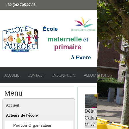
+32 (0)2 705.27.96
École
maternelle
et
primaire
à Evere
ACCUEIL
CONTACT
INSCRIPTION
ALBUM PHOTO
AGEN
Menu
Accueil
Détails
Acteurs de l'école
Catégorie :
[site web]
Mis à jour : 9 octobre
Pouvoir Organisateur