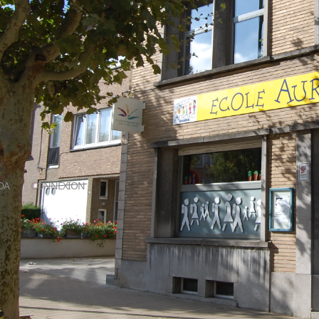
DA
CONNEXION
Logopèdes
 2025