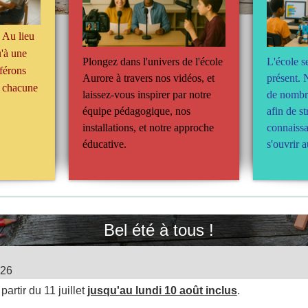
 Au lieu
u'à une
Plongez dans l'univers de l'école
L'école s
férons
Aurore à travers nos vidéos, et
présent. 
e chacune
laissez-vous inspirer par notre
de nombr
.
équipe pédagogique,
nos
afin de st
installations,
et notre approche
connaissa
éducative.
s'ouvrir 
Bel été à tous !
026
artir du 11 juillet
jusqu'au lundi 10 août inclus
.