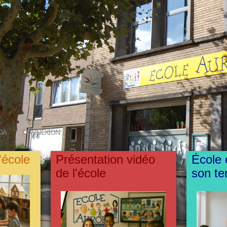
DA
CONNEXION
'école
Présentation vidéo
École 
de l'école
son t