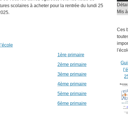
Détai
tures scolaires à acheter pour la rentrée du lundi 25
Mis à
2025.
Ces b
toute
impor
l’école
l'éco
1ère primaire
Gui
2ème primaire
l’
3ème primaire
2
4ème primaire
5ème primaire
6ème primaire