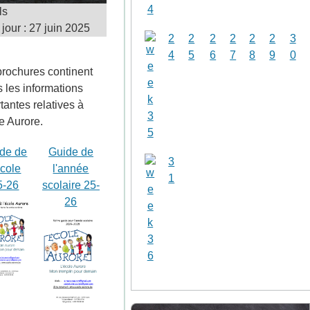
ls
 jour : 27 juin 2025
2
2
2
2
2
2
3
4
5
6
7
8
9
0
rochures continent
s les informations
tantes relatives à
le Aurore.
de de
Guide de
3
école
l'année
1
5-26
scolaire 25-
26