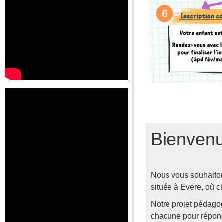
Bienvenu
Nous vous souhaitons
située à Evere, où c
Notre projet pédagog
chacune pour répond