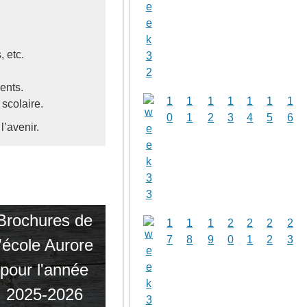
, etc.
ments.
1
1
1
1
1
1
1
scolaire.
0
1
2
3
4
5
6
’avenir.
Brochures de
1
1
1
2
2
2
2
7
8
9
0
1
2
3
l'école Aurore
pour l'année
2025-2026