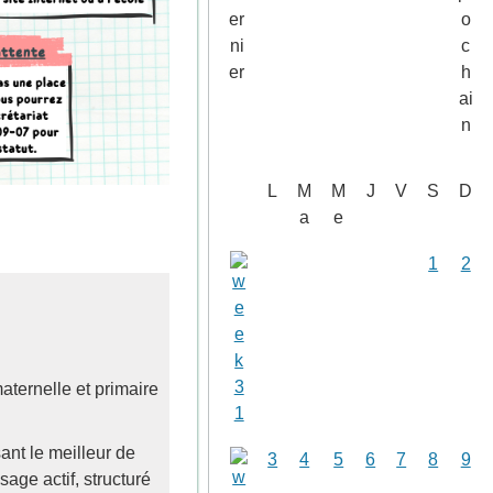
L
M
M
J
V
S
D
a
e
1
2
aternelle et primaire
ant le meilleur de
3
4
5
6
7
8
9
ge actif, structuré