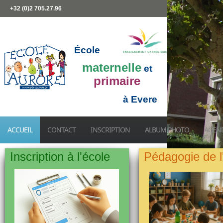
+32 (0)2 705.27.96
École
maternelle
et
primaire
à Evere
ACCUEIL
CONTACT
INSCRIPTION
ALBUM PHOTO
AGEN
Inscription à l'école
Pédagogie de l