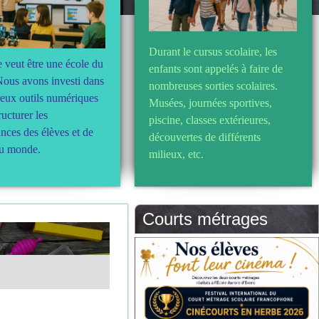
Durant le cursus scolaire, les
e veut être une école du
enfants sont appelés à faire de
Nous avons investi dans
nombreuses sorties scolaires.
eux outils numériques
Musées, journées sportives,
ructurer les
piscine, classes extérieures,
nces des élèves et de
découvertes de différents
au monde.
milieux, etc.
Courts métrages