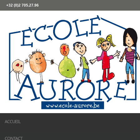
+32 (0)2 705.27.96
ACCUEIL
CONTACT