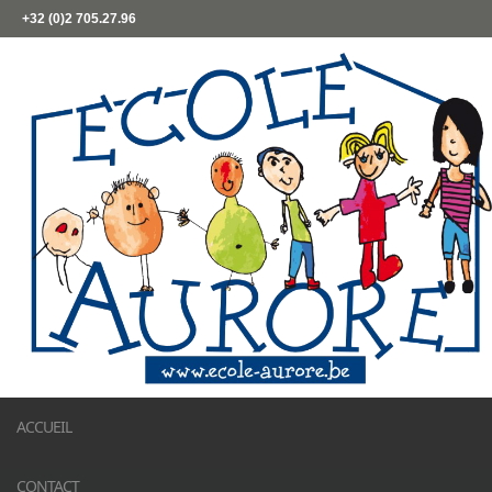
+32 (0)2 705.27.96
ACCUEIL
CONTACT