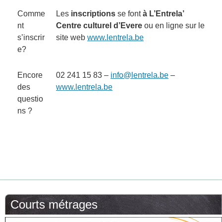
Comme
Les
inscriptions
se font
à L’Entrela’
nt
Centre culturel d’Evere
ou en ligne sur le
s’inscrir
site web
www.lentrela.be
e?
Encore
02 241 15 83 –
info@lentrela.be
–
des
www.lentrela.be
questio
ns ?
Courts métrages