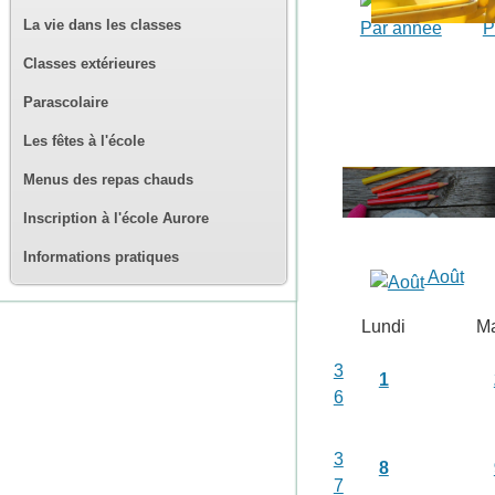
La vie dans les classes
Par année
P
Classes extérieures
Parascolaire
Les fêtes à l'école
Menus des repas chauds
Inscription à l'école Aurore
Informations pratiques
Août
Lundi
Ma
3
1
6
3
8
7