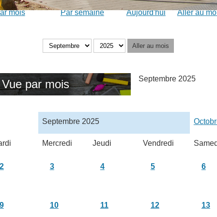
ar mois
Par semaine
Aujourd'hui
Aller au mo
Aller au mois
Septembre 2025
Vue par mois
Septembre 2025
Octob
rdi
Mercredi
Jeudi
Vendredi
Samed
2
3
4
5
6
9
10
11
12
13