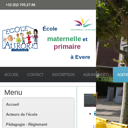
+32 (0)2 705.27.96
École
maternelle
et
primaire
à Evere
ACCUEIL
CONTACT
INSCRIPTION
ALBUM PHOTO
AGEN
Menu
Accueil
Acteurs de l'école
Pédagogie - Règlement