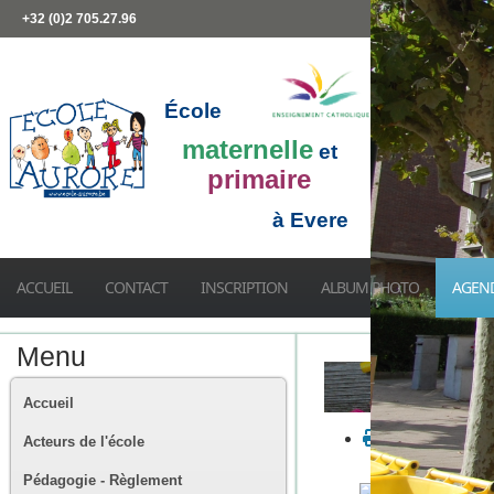
+32 (0)2 705.27.96
École
maternelle
et
primaire
à Evere
ACCUEIL
CONTACT
INSCRIPTION
ALBUM PHOTO
AGEN
Menu
Accueil
Acteurs de l'école
Pédagogie - Règlement