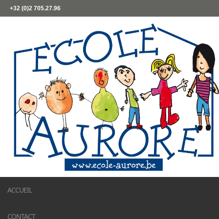
+32 (0)2 705.27.96
ACCUEIL
CONTACT