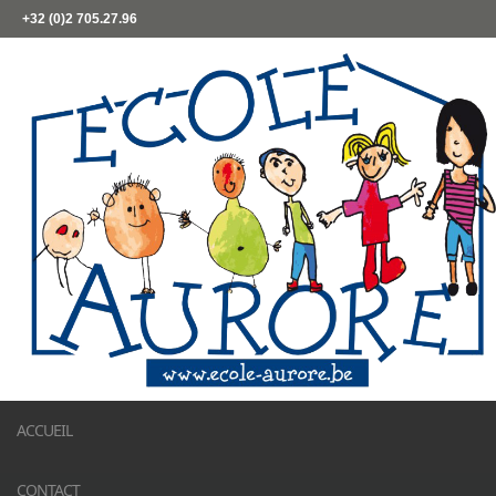
+32 (0)2 705.27.96
ACCUEIL
CONTACT