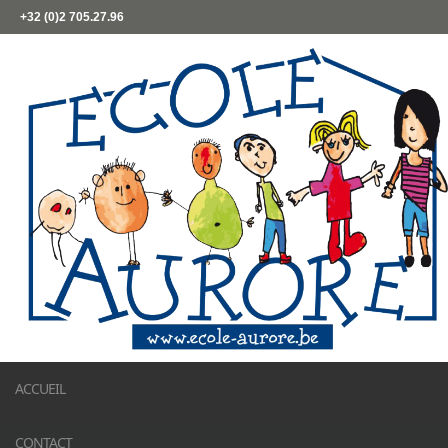
+32 (0)2 705.27.96
ACCUEIL
CONTACT