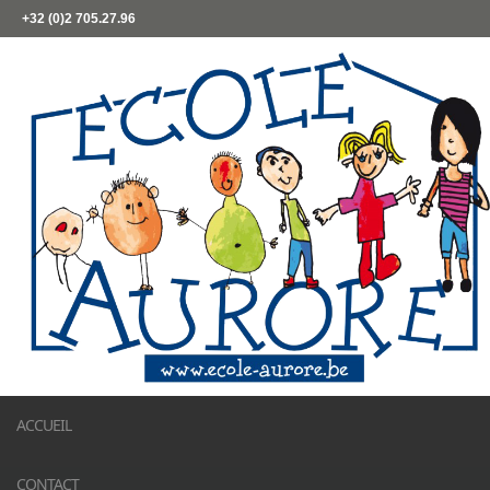
+32 (0)2 705.27.96
ACCUEIL
CONTACT