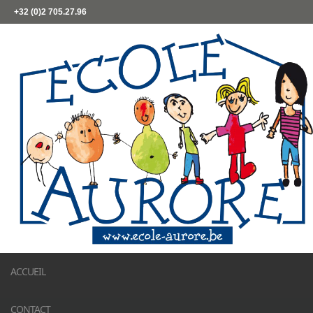
+32 (0)2 705.27.96
ACCUEIL
CONTACT