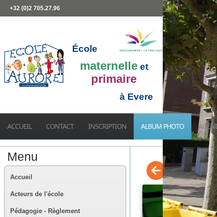
+32 (0)2 705.27.96
École
maternelle
et
primaire
à Evere
ACCUEIL
CONTACT
INSCRIPTION
ALBUM PHOTO
AGEN
Menu
Accueil
Acteurs de l'école
Pédagogie - Règlement