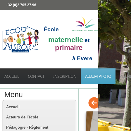
+32 (0)2 705.27.96
École
maternelle
et
primaire
à Evere
ACCUEIL
CONTACT
INSCRIPTION
ALBUM PHOTO
AGEN
Menu
Accueil
Acteurs de l'école
Pédagogie - Règlement