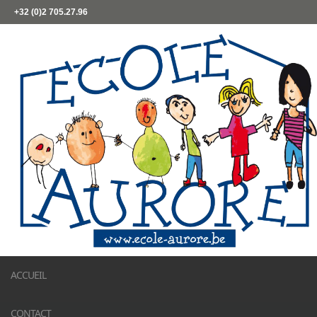
+32 (0)2 705.27.96
ACCUEIL
CONTACT