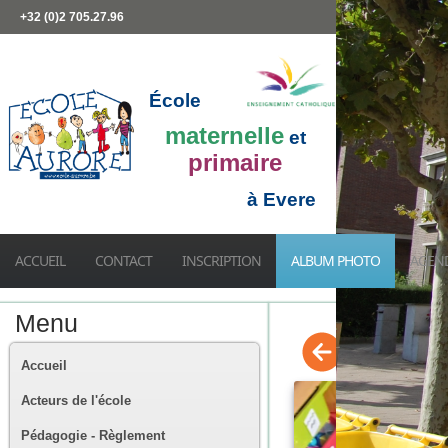
+32 (0)2 705.27.96
École
maternelle
et
primaire
à Evere
ACCUEIL
CONTACT
INSCRIPTION
ALBUM PHOTO
AGEN
Menu
Accueil
Acteurs de l'école
Pédagogie - Règlement