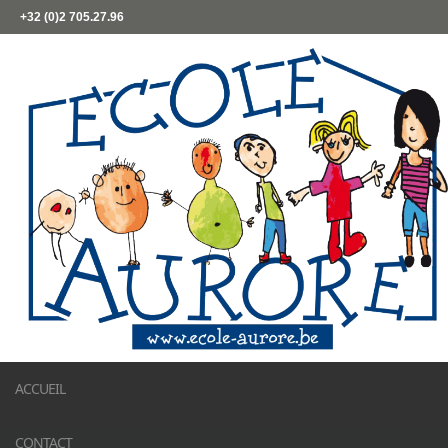
+32 (0)2 705.27.96
ACCUEIL
CONTACT