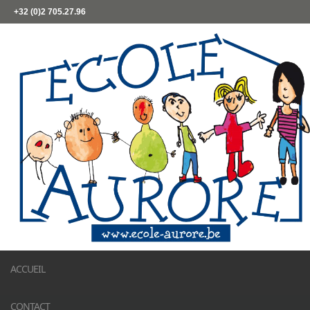
+32 (0)2 705.27.96
ACCUEIL
CONTACT