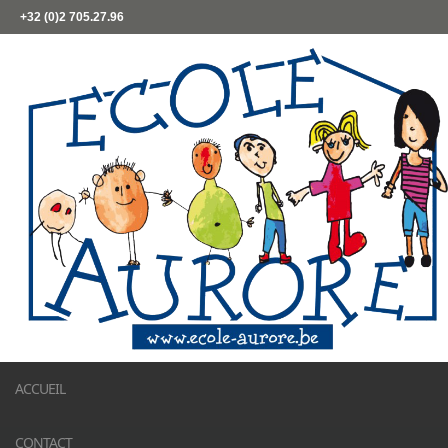
+32 (0)2 705.27.96
ACCUEIL
CONTACT