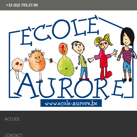
+32 (0)2 705.27.96
ACCUEIL
CONTACT