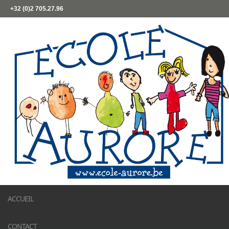
+32 (0)2 705.27.96
ACCUEIL
CONTACT