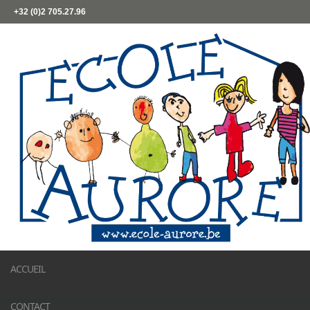
+32 (0)2 705.27.96
ACCUEIL
CONTACT