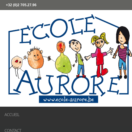
+32 (0)2 705.27.96
ACCUEIL
CONTACT