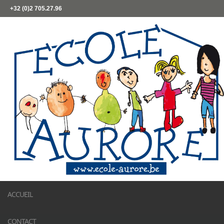
+32 (0)2 705.27.96
ACCUEIL
CONTACT