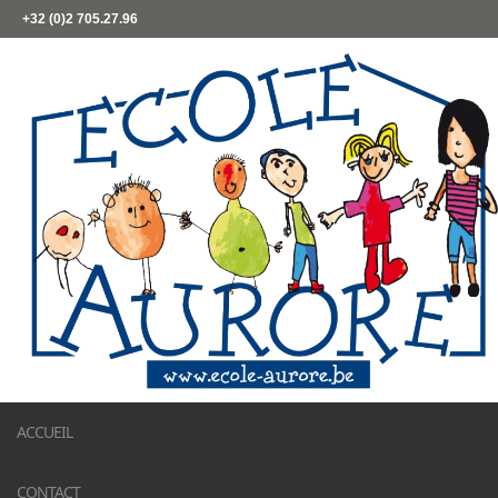
+32 (0)2 705.27.96
ACCUEIL
CONTACT