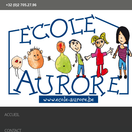
+32 (0)2 705.27.96
ACCUEIL
CONTACT