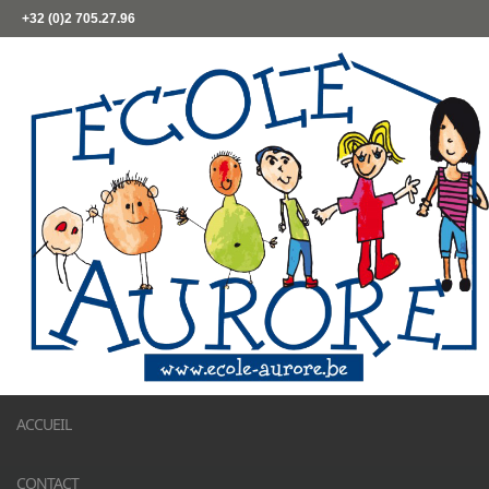
+32 (0)2 705.27.96
ACCUEIL
CONTACT