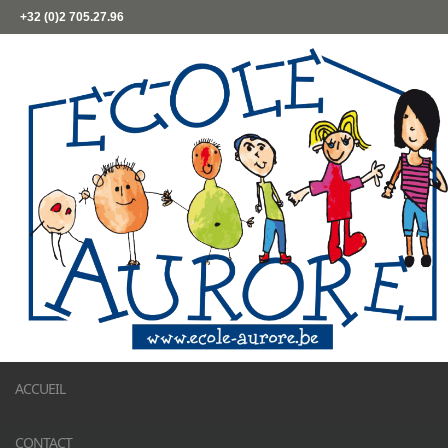
+32 (0)2 705.27.96
ACCUEIL
CONTACT