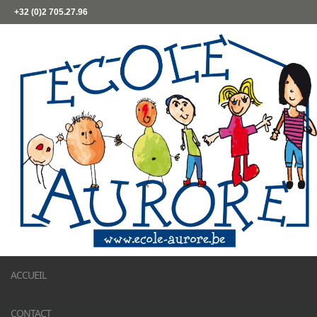
+32 (0)2 705.27.96
ACCUEIL
CONTACT