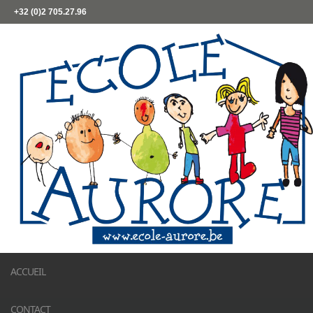
+32 (0)2 705.27.96
ACCUEIL
CONTACT