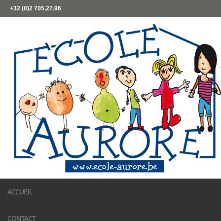
+32 (0)2 705.27.96
ACCUEIL
CONTACT