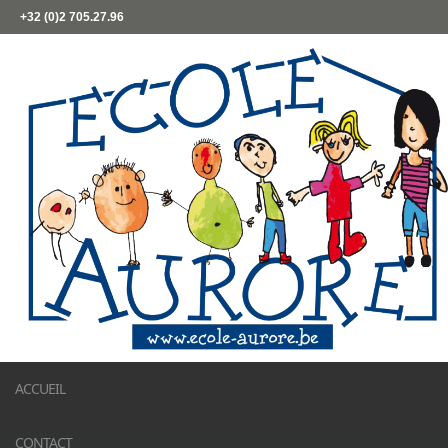
+32 (0)2 705.27.96
ACCUEIL
CONTACT