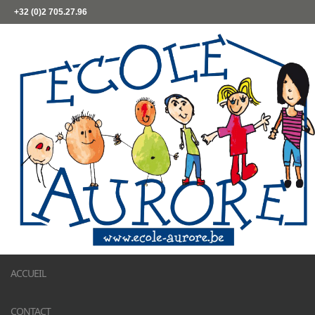
+32 (0)2 705.27.96
ACCUEIL
CONTACT