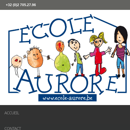
+32 (0)2 705.27.96
ACCUEIL
CONTACT