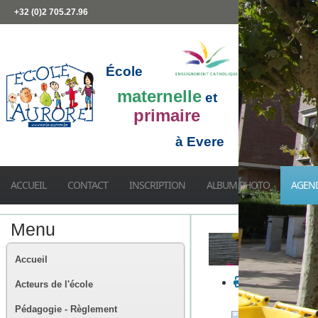
+32 (0)2 705.27.96
École
maternelle
et
primaire
à Evere
ACCUEIL
CONTACT
INSCRIPTION
ALBUM PHOTO
AGEN
Menu
Accueil
Acteurs de l'école
Pédagogie - Règlement