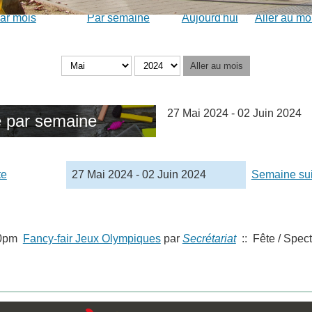
ar mois
Par semaine
Aujourd'hui
Aller au mo
Aller au mois
27 Mai 2024 - 02 Juin 2024
 par semaine
te
27 Mai 2024 - 02 Juin 2024
Semaine su
00pm
Fancy-fair Jeux Olympiques
par
Secrétariat
:: Fête / Spec