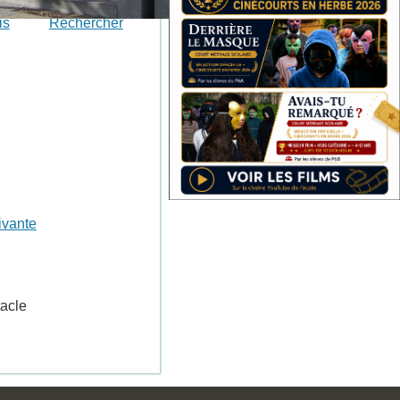
is
Rechercher
ivante
tacle