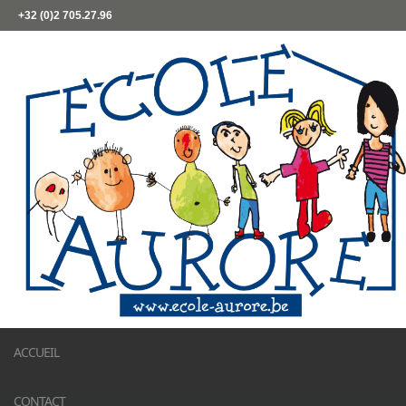
+32 (0)2 705.27.96
ACCUEIL
CONTACT