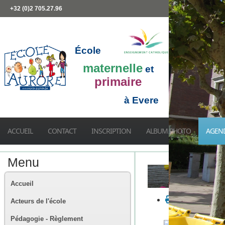
+32 (0)2 705.27.96
École
maternelle
et
primaire
à Evere
ACCUEIL
CONTACT
INSCRIPTION
ALBUM PHOTO
AGEN
Menu
Accueil
Acteurs de l'école
Pédagogie - Règlement