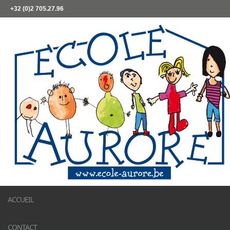
+32 (0)2 705.27.96
ACCUEIL
CONTACT