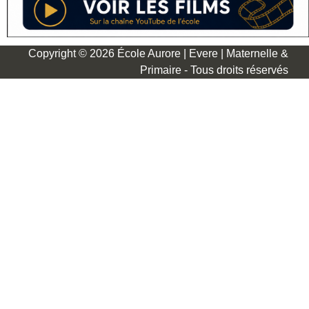
Copyright © 2026 École Aurore | Evere | Maternelle &
Primaire - Tous droits réservés