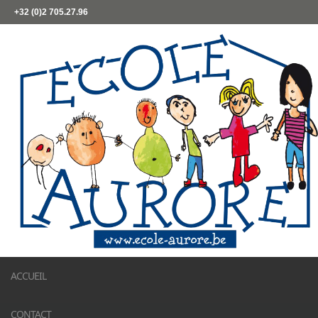
+32 (0)2 705.27.96
ACCUEIL
CONTACT