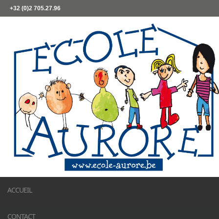
+32 (0)2 705.27.96
ACCUEIL
CONTACT