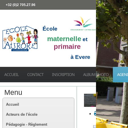
+32 (0)2 705.27.96
École
maternelle
et
primaire
à Evere
ACCUEIL
CONTACT
INSCRIPTION
ALBUM PHOTO
AGEN
Menu
Accueil
Acteurs de l'école
Pédagogie - Règlement