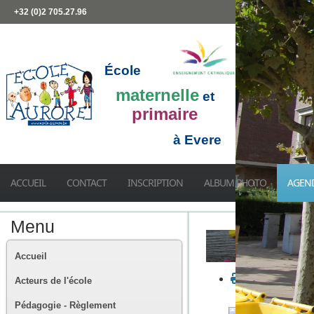
+32 (0)2 705.27.96
École
maternelle
et
primaire
à Evere
ACCUEIL
CONTACT
INSCRIPTION
ALBUM PHOTO
AGEN
Menu
Accueil
Acteurs de l'école
Pédagogie - Règlement