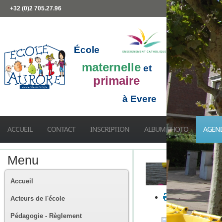
+32 (0)2 705.27.96
École
maternelle
et
primaire
à Evere
ACCUEIL
CONTACT
INSCRIPTION
ALBUM PHOTO
AGEN
Menu
Accueil
Acteurs de l'école
Pédagogie - Règlement