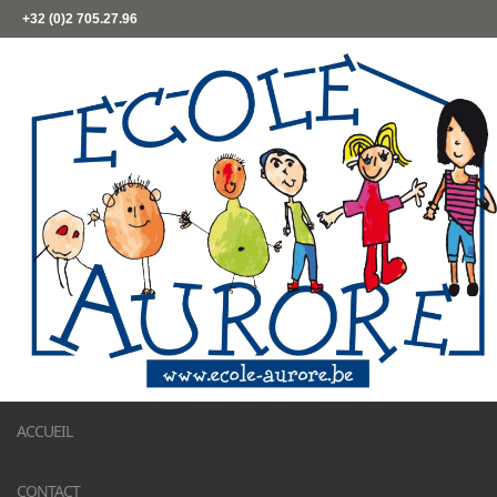
+32 (0)2 705.27.96
ACCUEIL
CONTACT