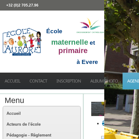
+32 (0)2 705.27.96
École
maternelle
et
primaire
à Evere
ACCUEIL
CONTACT
INSCRIPTION
ALBUM PHOTO
AGEN
Menu
Accueil
Acteurs de l'école
Pédagogie - Règlement