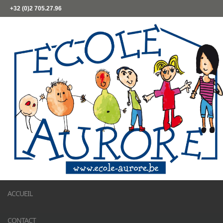
+32 (0)2 705.27.96
ACCUEIL
CONTACT