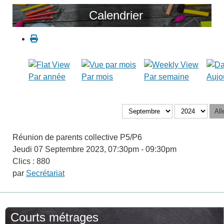
Calendrier
Par année
Par mois
Par semaine
Aujo
All
Réunion de parents collective P5/P6
Jeudi 07 Septembre 2023, 07:30pm - 09:30pm
Clics
: 880
par
Secrétariat
Courts métrages