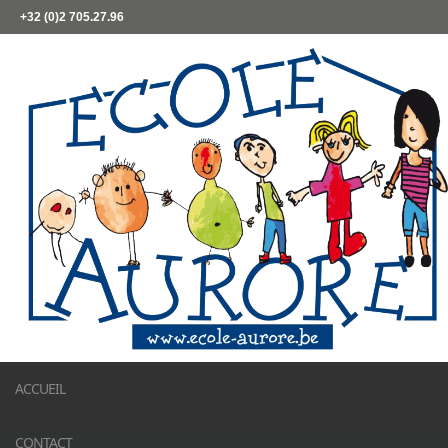
+32 (0)2 705.27.96
ACCUEIL
CONTACT