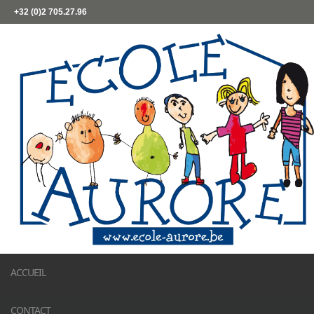
+32 (0)2 705.27.96
ACCUEIL
CONTACT