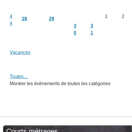
4
1
2
28
29
4
3
3
0
1
Vacances
Toutes…
Montrer les évènements de toutes les catégories
Courts métrages