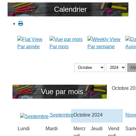
Calendrier
Par année
Par mois
Par semaine
Aujo
All
Octobre 20
Vue par mois
Septembre
Octobre 2024
Nov
Lundi
Mardi
Mercr
Jeudi
Vend
Sam
edi
redi