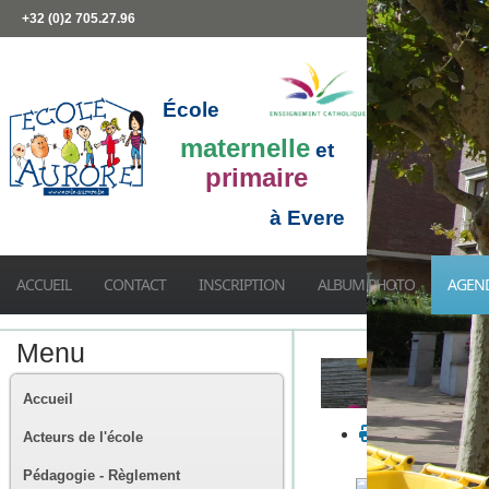
+32 (0)2 705.27.96
École
maternelle
et
primaire
à Evere
ACCUEIL
CONTACT
INSCRIPTION
ALBUM PHOTO
AGEN
Menu
Accueil
Acteurs de l'école
Pédagogie - Règlement