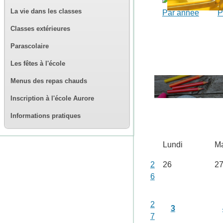
La vie dans les classes
Par année
P
Classes extérieures
Parascolaire
Les fêtes à l'école
Menus des repas chauds
Inscription à l'école Aurore
Informations pratiques
Lundi
Ma
2
26
2
6
2
3
7